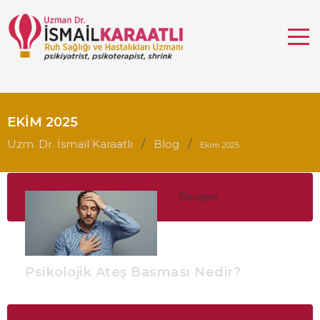
EKIM 2025
Uzm. Dr. İsmail Karaatlı
Blog
Ekim 2025
Devamı
Psikolojik Ateş Basması Nedir?