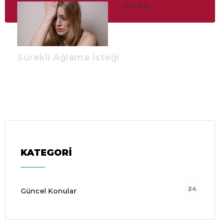
Devamı
Sürekli Ağlama İsteği
KATEGORİ
24
Güncel Konular