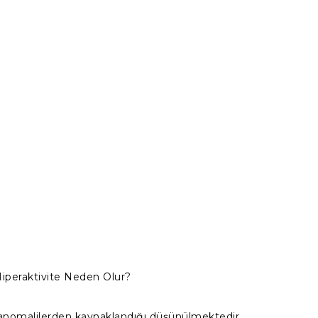
iperaktivite Neden Olur?
 anomalilerden kaynaklandığı düşünülmektedir.