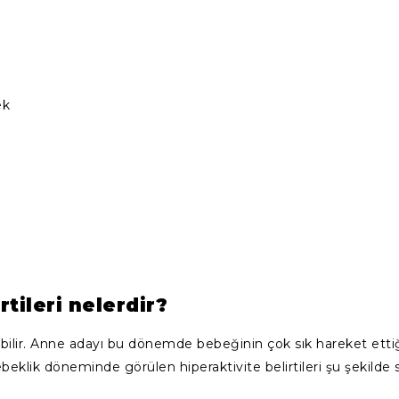
ek
tileri nelerdir?
yabilir. Anne adayı bu dönemde bebeğinin çok sık hareket et
klik döneminde görülen hiperaktivite belirtileri şu şekilde sır