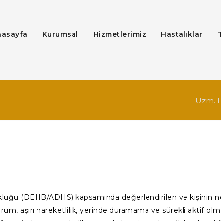
nasayfa
Kurumsal
Hizmetlerimiz
Hastalıklar
Uzm. Dr
zukluğu (DEHB/ADHS) kapsamında değerlendirilen ve kişinin no
um, aşırı hareketlilik, yerinde duramama ve sürekli aktif olma 