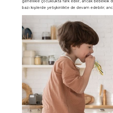
genellikle çocuklukta fark edilir, ancak bebeklik 
bazı kişilerde yetişkinlikte de devam edebilir; an