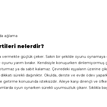
nda ağlama
tileri nelerdir?
yuna vermekte güçlük çeker. Sakin bir şekilde oyunu oynamaya
kle oyunu yarım bırakır. Kendisiyle konuşurken dinlemiyormuş gi
oturmaz ya da sabit kalamaz. Çevredeki eşyaların üzerine çıkıp
dikkati sürekli dağınıktır. Okulda, derste ve evde ödev yapar
e getirme konusunda isteksizdir. Aileye karşı dirençli ve öfkel
larda oyun oynarken sürekli uyumsuzluk çıkarır. Sıklıkla başka