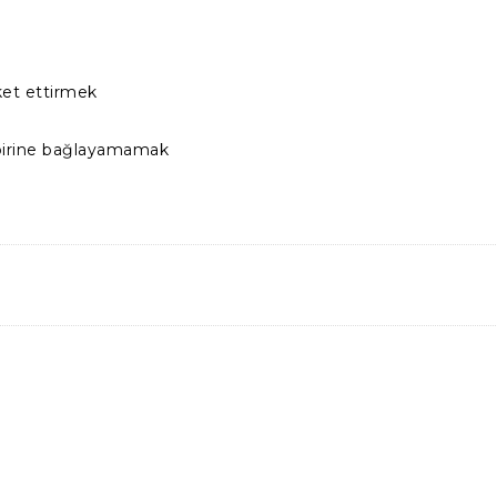
eket ettirmek
rbirine bağlayamamak